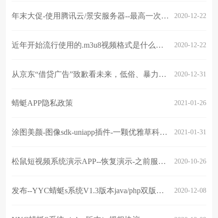
年末大促-使用腾讯云/景安服务器--最高一次性获得500000颗小草活动---新年活动开启
2020-12-22
近年开始流行使用的.m3u8视频格式是什么？相比mp4在什么场景采用？
2020-12-22
从京东“借贷广告”致歉看未来，低俗、暴力等违规内容事件频发？2021年作为内容运营平台该如何预防？
2020-12-31
蜻蜓APP隐私政策
2021-01-26
涂图美颜-图像sdk-uniapp插件-一颗优雅草科技-插件限时免费
2021-01-31
松鼠短视频系统演示APP--恢复演示-之前服务器迁移
2020-10-26
发布--YYC蜻蜓s系统V1.3版本java/php双版本--包含直播，影视，短视频，社交,聊天······
2020-12-08