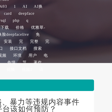
%93
1
AI
AI换
card
deepface
sql
php
q
下载
价格
优雅草-
eepfacelive
免
安装
完
完整
完
口
接口文档
搜索
视频
环境
用户
电
航
色情
节
著作
视频
视频2
语
俗、暴力等违规内容事件
营平台该如何预防？