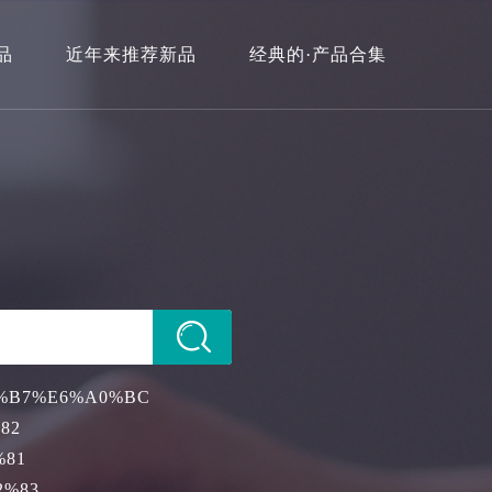
品
近年来推荐新品
经典的·产品合集
%B7%E6%A0%BC
82
%81
2%83