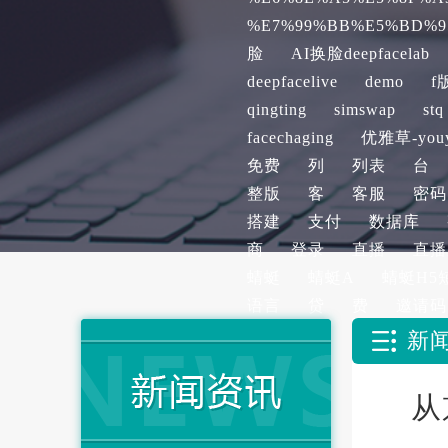
%E7%99%BB%E5%BD%9
脸
AI换脸deepfacelab
deepfacelive
demo
f
qingting
simswap
stq
facechaging
优雅草-youy
免费
列
列表
台
整版
客
客服
密码
搭建
支付
数据库
商
登录
直播
直播
蜻蜓
蜻蜓A
蜻蜓H5
语言
贷
费
邀请码
新
从