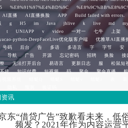
5
%E8%91%97%E4%BD%9C
%E8%9C%BB%E8%9C
AI直播
AI直播换脸
APP
Build failed with errors.
版
g
H5
im
Java
jhlive
k
live
md
my
t
UNIAPP
v
video
一对一
七牛
上架
acao-python-DeepFaceLive优化版客户端
优雅草AI直播换脸d
号码
后台
告
多语
多语言
字
字节
安
导航
广告
开源
忘记密码
招聘
换脸
接
整
无法打开后台
易语言
更新日志
服
松鼠短
系统
知识付费
短视频
码
聚合
聚合直播
短视频系统
蜻蜓Q
蜻蜓S
蜻蜓v
蜻蜓z
表
装
隐私
预测
验证码
闻资讯
京东“借贷广告”致歉看未来，低
频发？2021年作为内容运