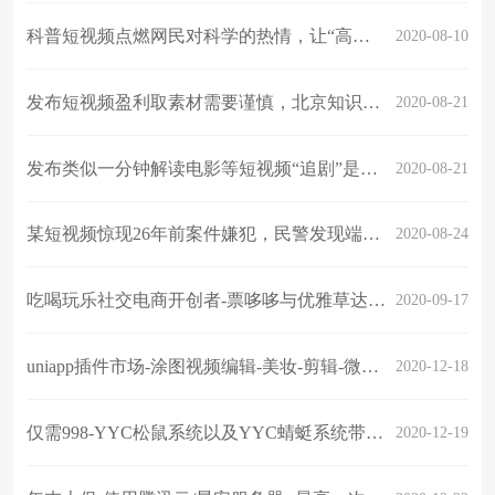
科普短视频点燃网民对科学的热情，让“高冷”知识走进人民，拉近大众与科学知识的距离
2020-08-10
发布短视频盈利取素材需要谨慎，北京知识产权法院新闻通报会：短视频侵权必将受到严重惩罚
2020-08-21
发布类似一分钟解读电影等短视频“追剧”是否对电影方构成侵权？
2020-08-21
某短视频惊现26年前案件嫌犯，民警发现端倪将其抓获此在逃人员
2020-08-24
吃喝玩乐社交电商开创者-票哆哆与优雅草达成深度战略合作-联盟cps
2020-09-17
uniapp插件市场-涂图视频编辑-美妆-剪辑-微整形原生sdk插件发布-优雅草科技
2020-12-18
仅需998-YYC松鼠系统以及YYC蜻蜓系统带回家，最新推出服务版系列满足大众需求
2020-12-19