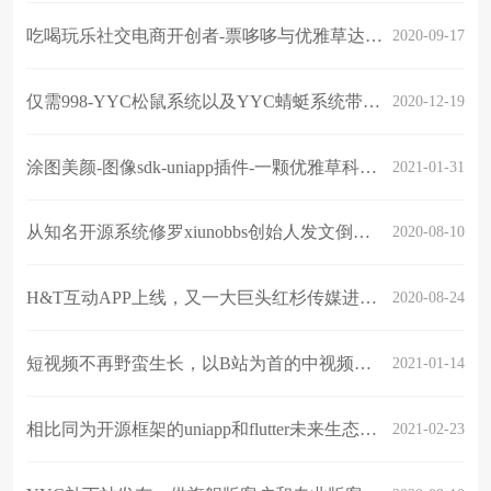
吃喝玩乐社交电商开创者-票哆哆与优雅草达成深度战略合作-联盟cps
2020-09-17
仅需998-YYC松鼠系统以及YYC蜻蜓系统带回家，最新推出服务版系列满足大众需求
2020-12-19
涂图美颜-图像sdk-uniapp插件-一颗优雅草科技-插件限时免费
2021-01-31
从知名开源系统修罗xiunobbs创始人发文倒闭“后会有期”看软件行业开源环境
2020-08-10
H&T互动APP上线，又一大巨头红杉传媒进入行业开启短视频+直播+线下赋能企业营销创新
2020-08-24
短视频不再野蛮生长，以B站为首的中视频会是下一个爆发点吗？
2021-01-14
相比同为开源框架的uniapp和flutter未来生态前景大对比
2021-02-23