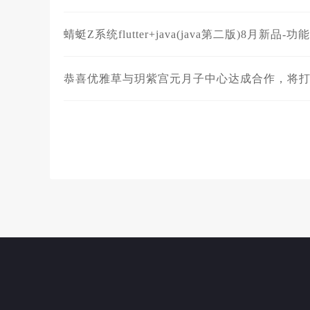
蜻蜓Z系统flutter+java(java第二版)8月新品-
恭喜优雅草与玥紫宫元月子中心达成合作，将