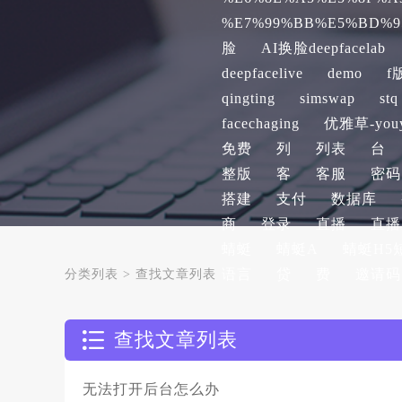
%E7%99%BB%E5%BD%9
脸
AI换脸deepfacelab
deepfacelive
demo
f
qingting
simswap
stq
facechaging
优雅草-youy
免费
列
列表
台
整版
客
客服
密码
搭建
支付
数据库
商
登录
直播
直播
蜻蜓
蜻蜓A
蜻蜓H5
语言
贷
费
邀请码
分类列表
>
查找文章列表
查找文章列表
无法打开后台怎么办