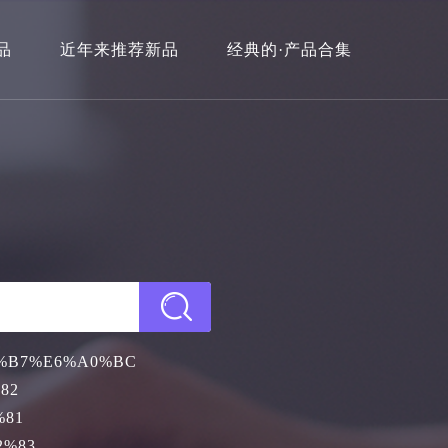
品
近年来推荐新品
经典的·产品合集
%B7%E6%A0%BC
82
%81
2%83