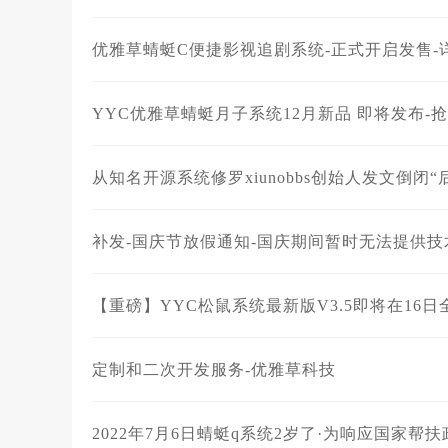
优雅草蜻蜓C便捷影视追剧系统-正式开启发售
YYC优雅草蜻蜓月子系统12月新品 即将发布-
从知名开源系统修罗xiunobbs创始人发文倒闭
补发-国庆节放假通知-国庆期间暂时无法提供
【重磅】YYC松鼠系统最新版V3.5即将在16
定制和二次开发服务-优雅草科技
2022年7月6日蜻蜓q系统2岁了·为响应国家