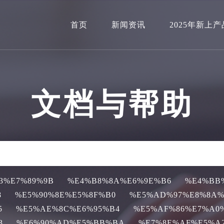
首页
新闻资讯
2025年新上产
文档与帮助
3%E7%89%9B
%E4%B8%8A%E6%9E%B6
%E4%BB
8
%E5%90%8E%E5%8F%B0
%E5%AD%97%E8%8A%
5
%E5%AE%8C%E6%95%B4
%E5%AF%86%E7%A0
3
%E6%90%AD%E5%BB%BA
%E7%8E%AF%E5%A