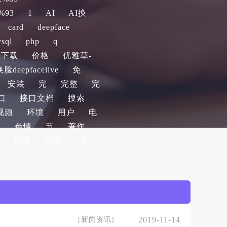
%93
1
AI
AI换
card
deepface
sql
php
q
下载
价格
优雅草-
eepfacelive
免
安装
完
完整
完
口
接口文档
搜索
视频
环境
用户
电
航
色情
节
著作
视频
视频2
语
2019-11-14
[
新闻资讯
]