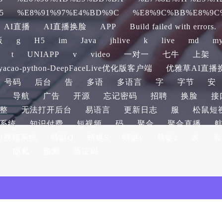
5
%E8%91%97%E4%BD%9C
%E8%9C%BB%E8%9C
AI直播
AI直播换脸
APP
Build failed with errors.
版
g
H5
im
Java
jhlive
k
live
md
my
t
UNIAPP
v
video
一对一
七牛
上架
acao-python-DeepFaceLive优化版客户端
优雅草AI直播换脸d
号码
后台
告
多语
多语言
字
字节
安
导航
广告
开源
忘记密码
招聘
换脸
接
整
无法打开后台
易语言
更新日志
服
松鼠短
系统
知识付费
短视频
码
聚合
聚合直播
短视频系统
蜻蜓Q
蜻蜓S
蜻蜓v
蜻蜓z
表
装
隐私
预测
验证码