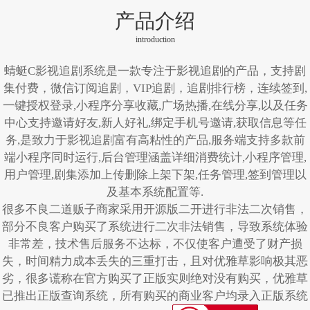
产品介绍
introduction
蜻蜓C影视追剧系统是一款专注于影视追剧的产品，支持剧
集付费，微信订阅追剧，VIP追剧，追剧排行榜，连续签到,
一键授权登录,小程序分享收藏,广场热播,在线分享,以及任务
中心支持邀请好友,新人好礼,绑定手机号邀请,获取信息等任
务,是致力于影视追剧富有高粘性的产品,服务端支持多款前
端小程序同时运行,后台管理涵盖详细消费统计,小程序管理,
用户管理,剧集添加上传删除上架下架,任务管理,签到管理以
及基本系统配置等.
很多不良二道贩子商家采用开源版二开进行非法二次销售，
部分不良客户购买了系统进行二次非法销售，导致系统体验
非常差，技术售后服务不达标，不仅使客户遭受了财产损
失，时间精力成本丢失的三重打击，且对优雅草影响极其恶
劣，很多谎称在官方购买了正版实则绝对没有购买，优雅草
已推出正版查询系统，所有购买的商业客户均录入正版系统