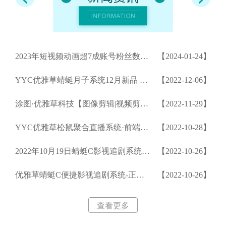
2023年短视频动画超7成账号粉丝数下滑-各平台依然加码输出短视频动画-蓝鲸财经
【2024-01-24】
YYC优雅草蜻蜓月子系统12月新品 即将发布-抢先看-整体产品适用于月子中心
【2022-12-06】
涂图·优雅草科技【图像剪辑|视频剪辑|美颜相机|流处理|视频融合|SDK功能拆分服务】一览表-2022年版
【2022-11-29】
YYC优雅草松鼠聚合直播系统·前端视频模块显示空白-解决办法-视频上传处理方法
【2022-10-28】
2022年10月19日蜻蜓C影视追剧系统v1.2.1整体细节更新
【2022-10-26】
优雅草蜻蜓C便捷影视追剧系统-正式开启发售-详细请关注优雅草松鼠蜻蜓系统官网
【2022-10-26】
查看更多