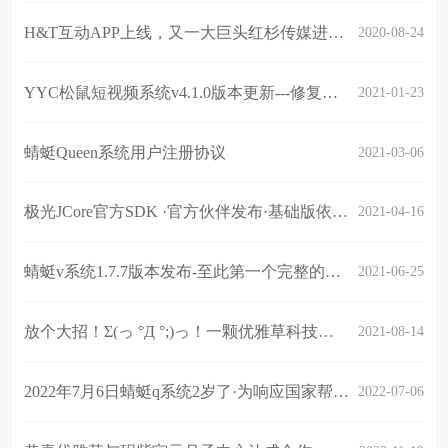
H&T互动APP上线，又一大巨头红杉传媒进入行业开启短视频+直播+线下赋能企业营销创新
2020-08-24
YYC松鼠短视频系统v4.1.0版本更新---修复启动图广告-栏目搜索做默认
2021-01-23
蜻蜓Queen系统用户注册协议
2021-03-06
极光JCore官方SDK ·官方伙伴发布·基础版依赖包 发布
2021-04-16
蜻蜓v系统1.7.7版本发布-至此第一个完整的蜻蜓v聊天im 社交 直播 1v1 版
2021-06-25
放个大招！Σ(っ °Д °;)っ！一颗优雅草科技产品全系列即将全部开源
2021-08-14
2022年7月6日蜻蜓q系统2岁了·为响应国家帮扶政策·促进企业复工复产优雅草开启年度·免费获得授权活动1年1次，本次活动7月10日正式开启
2022-07-06