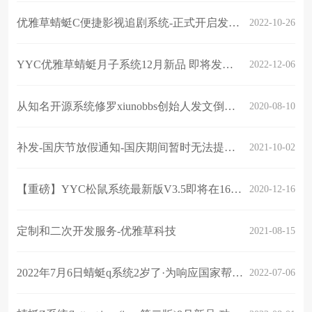
优雅草蜻蜓C便捷影视追剧系统-正式开启发售-详细请关注优雅草松鼠蜻蜓系统官网
2022-10-26
YYC优雅草蜻蜓月子系统12月新品 即将发布-抢先看-整体产品适用于月子中心
2022-12-06
从知名开源系统修罗xiunobbs创始人发文倒闭“后会有期”看软件行业开源环境
2020-08-10
补发-国庆节放假通知-国庆期间暂时无法提供技术支持以及搭建服务
2021-10-02
【重磅】YYC松鼠系统最新版V3.5即将在16日全面开源-优雅草主营业务大变革
2020-12-16
定制和二次开发服务-优雅草科技
2021-08-15
2022年7月6日蜻蜓q系统2岁了·为响应国家帮扶政策·促进企业复工复产优雅草开启年度·免费获得授权活动1年1次，本次活动7月10日正式开启
2022-07-06