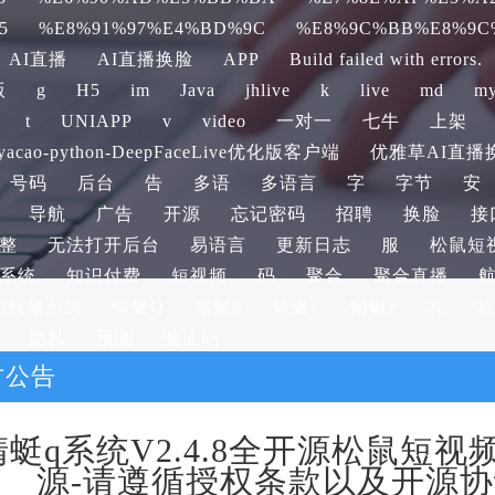
5
%E8%91%97%E4%BD%9C
%E8%9C%BB%E8%9C
AI直播
AI直播换脸
APP
Build failed with errors.
版
g
H5
im
Java
jhlive
k
live
md
my
t
UNIAPP
v
video
一对一
七牛
上架
acao-python-DeepFaceLive优化版客户端
优雅草AI直播换脸d
号码
后台
告
多语
多语言
字
字节
安
导航
广告
开源
忘记密码
招聘
换脸
接
整
无法打开后台
易语言
更新日志
服
松鼠短
系统
知识付费
短视频
码
聚合
聚合直播
短视频系统
蜻蜓Q
蜻蜓S
蜻蜓v
蜻蜓z
表
装
隐私
预测
验证码
方公告
蜻蜓q系统V2.4.8全开源松鼠短视
源-请遵循授权条款以及开源