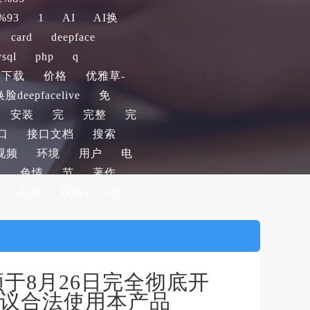
%93
1
AI
AI换
card
deepface
sql
php
q
下载
价格
优雅草-
eepfacelive
免
安装
完
完整
完
口
接口文档
搜索
视频
环境
用户
电
航
色情
节
著作
视频
视频2
语
频于8月26日完全彻底开
协议合法使用本产品