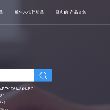
品
近年来推荐新品
经典的·产品合集
%B7%E6%A0%BC
82
%81
2%83