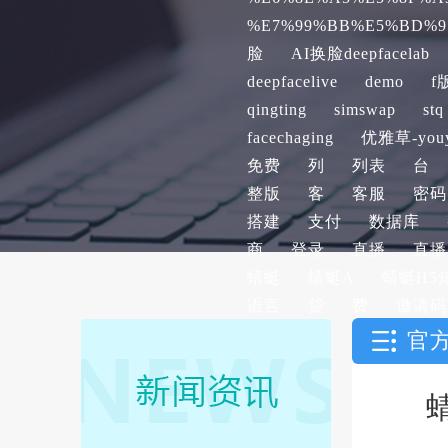
%E7%99%BB%E5%BD%9
脸
AI换脸deepfacelab
deepfacelive
demo
f
qingting
simswap
stq
facechaging
优雅草-youy
免费
列
列表
台
整版
客
客服
密码
搭建
支付
数据库
商
登录
直播
直播
蜻蜓
蜻蜓A
蜻蜓H5
语言
贷
费
邀请码
官