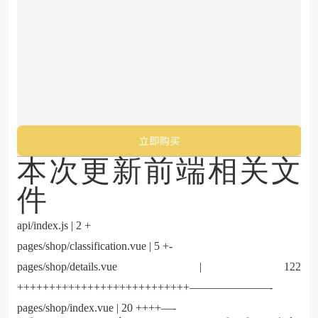
本次更新前端相关文
件
api/index.js | 2 +
pages/shop/classification.vue | 5 +-
pages/shop/details.vue | 122
+++++++++++++++++++++++++++———————-
pages/shop/index.vue | 20 ++++—-