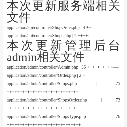
本次更新服务端相关
文件
application/api/controller/ShopOrder.php | 4 ++—
application/api/controller/Shops.php | 5 ++++-
本次更新管理后台
admin相关文件
application/admin/controller/Admin.php | 35 ++++++++++—-
application/admin/controller/Order.php | 2 +-
application/admin/controller/Shops.php | 75
++++++++++++++++++++++++++++
application/admin/controller/ShopsOrder.php | 73
+++++++++++++++++++++++++++
application/admin/controller/ShopsType.php | 76
+++++++++++++++++++++++++++++