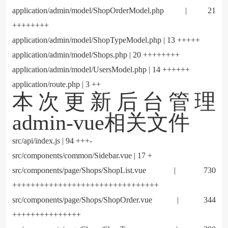
application/admin/model/ShopOrderModel.php | 21
++++++++
application/admin/model/ShopTypeModel.php | 13 +++++
application/admin/model/Shops.php | 20 ++++++++
application/admin/model/UsersModel.php | 14 ++++++
application/route.php | 3 ++
本次更新后台管理
admin-vue相关文件
src/api/index.js | 94 +++-
src/components/common/Sidebar.vue | 17 +
src/components/page/Shops/ShopList.vue | 730
++++++++++++++++++++++++++++++++
src/components/page/Shops/ShopOrder.vue | 344
+++++++++++++++